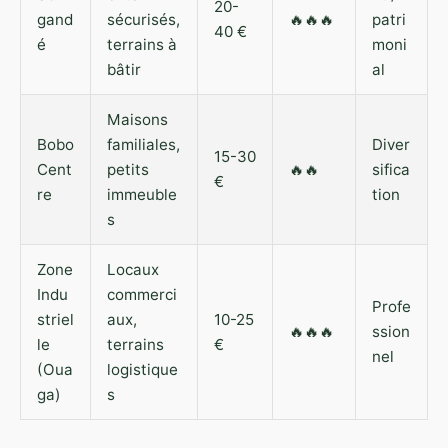
20-
gand
sécurisés,
🔥🔥🔥
patri
40 €
é
terrains à
moni
bâtir
al
Maisons
Bobo
familiales,
Diver
15-30
Cent
petits
🔥🔥
sifica
€
re
immeuble
tion
s
Zone
Locaux
Indu
commerci
Profe
striel
aux,
10-25
🔥🔥🔥
ssion
le
terrains
€
nel
(Oua
logistique
ga)
s