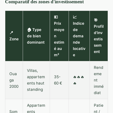
Comparatif des zones d'investissement
💶
📈
🎯
Prix
Indice
Profil
🏠 Type
moye
de
📍
d'inv
de bien
n
dema
Zone
estis
dominant
estim
nde
sem
é au
locativ
ent
m²
e
Rend
Villas,
Oua
eme
appartem
35-
🔥🔥🔥
ga
nt
ents haut
60 €
🔥
2000
immé
standing
diat
Appartem
Patie
Som
ents
nt /