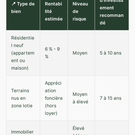
d'investiss
📍 Type de
Rentabi
Niveau
ement
bien
lité
de
recomman
estimée
risque
dé
Résidentie
l neuf
6 % - 9
(appartem
Moyen
5 à 10 ans
%
ent ou
maison)
Appréci
Terrains
ation
Moyen
nus en
foncière
7 à 15 ans
à élevé
zone lotie
(hors
loyer)
Élevé
Immobilier