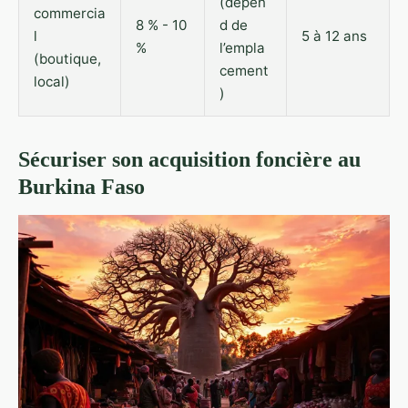
(dépen
commercia
8 % - 10
d de
l
5 à 12 ans
%
l’empla
(boutique,
cement
local)
)
Sécuriser son acquisition foncière au
Burkina Faso