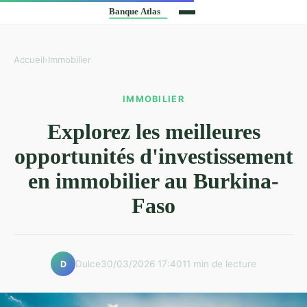
Accueil
›
Immobilier
IMMOBILIER
Explorez les meilleures
opportunités d'investissement
en immobilier au Burkina-
Faso
Dulce
30/03/2026 17:40
11 min de lecture
D